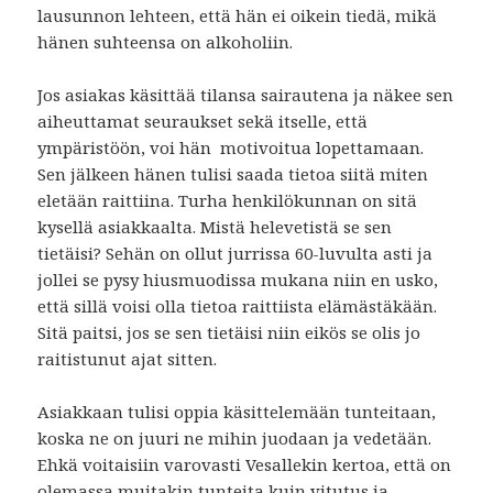
lausunnon lehteen, että hän ei oikein tiedä, mikä
hänen suhteensa on alkoholiin.
Jos asiakas käsittää tilansa sairautena ja näkee sen
aiheuttamat seuraukset sekä itselle, että
ympäristöön, voi hän motivoitua lopettamaan.
Sen jälkeen hänen tulisi saada tietoa siitä miten
eletään raittiina. Turha henkilökunnan on sitä
kysellä asiakkaalta. Mistä helevetistä se sen
tietäisi? Sehän on ollut jurrissa 60-luvulta asti ja
jollei se pysy hiusmuodissa mukana niin en usko,
että sillä voisi olla tietoa raittiista elämästäkään.
Sitä paitsi, jos se sen tietäisi niin eikös se olis jo
raitistunut ajat sitten.
Asiakkaan tulisi oppia käsittelemään tunteitaan,
koska ne on juuri ne mihin juodaan ja vedetään.
Ehkä voitaisiin varovasti Vesallekin kertoa, että on
olemassa muitakin tunteita kuin vitutus ja