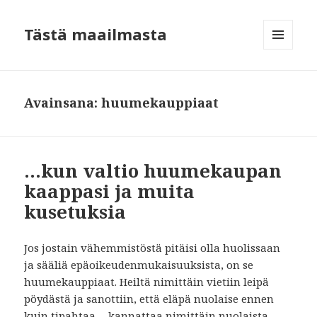
Tästä maailmasta
VALIKKO
JA
VIMPAIMET
Avainsana:
huumekauppiaat
…kun valtio huumekaupan
kaappasi ja muita
kusetuksia
Jos jostain vähemmistöstä pitäisi olla huolissaan
ja sääliä epäoikeudenmukaisuuksista, on se
huumekauppiaat. Heiltä nimittäin vietiin leipä
pöydästä ja sanottiin, että eläpä nuolaise ennen
kuin tipahtaa… kannattaa nimittäin nuolaista