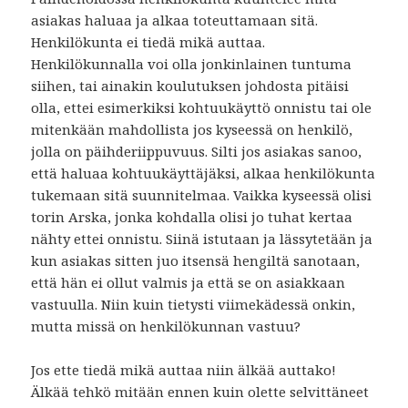
asiakas haluaa ja alkaa toteuttamaan sitä.
Henkilökunta ei tiedä mikä auttaa.
Henkilökunnalla voi olla jonkinlainen tuntuma
siihen, tai ainakin koulutuksen johdosta pitäisi
olla, ettei esimerkiksi kohtuukäyttö onnistu tai ole
mitenkään mahdollista jos kyseessä on henkilö,
jolla on päihderiippuvuus. Silti jos asiakas sanoo,
että haluaa kohtuukäyttäjäksi, alkaa henkilökunta
tukemaan sitä suunnitelmaa. Vaikka kyseessä olisi
torin Arska, jonka kohdalla olisi jo tuhat kertaa
nähty ettei onnistu. Siinä istutaan ja lässytetään ja
kun asiakas sitten juo itsensä hengiltä sanotaan,
että hän ei ollut valmis ja että se on asiakkaan
vastuulla. Niin kuin tietysti viimekädessä onkin,
mutta missä on henkilökunnan vastuu?
Jos ette tiedä mikä auttaa niin älkää auttako!
Älkää tehkö mitään ennen kuin olette selvittäneet