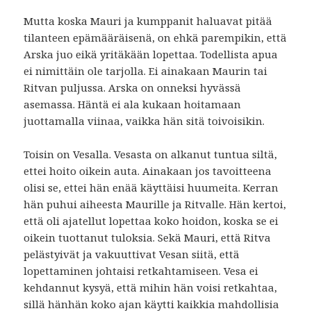
Mutta koska Mauri ja kumppanit haluavat pitää
tilanteen epämääräisenä, on ehkä parempikin, että
Arska juo eikä yritäkään lopettaa. Todellista apua
ei nimittäin ole tarjolla. Ei ainakaan Maurin tai
Ritvan puljussa. Arska on onneksi hyvässä
asemassa. Häntä ei ala kukaan hoitamaan
juottamalla viinaa, vaikka hän sitä toivoisikin.
Toisin on Vesalla. Vesasta on alkanut tuntua siltä,
ettei hoito oikein auta. Ainakaan jos tavoitteena
olisi se, ettei hän enää käyttäisi huumeita. Kerran
hän puhui aiheesta Maurille ja Ritvalle. Hän kertoi,
että oli ajatellut lopettaa koko hoidon, koska se ei
oikein tuottanut tuloksia. Sekä Mauri, että Ritva
pelästyivät ja vakuuttivat Vesan siitä, että
lopettaminen johtaisi retkahtamiseen. Vesa ei
kehdannut kysyä, että mihin hän voisi retkahtaa,
sillä hänhän koko ajan käytti kaikkia mahdollisia