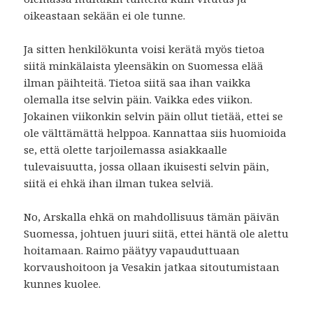
oikeastaan sekään ei ole tunne.
Ja sitten henkilökunta voisi kerätä myös tietoa
siitä minkälaista yleensäkin on Suomessa elää
ilman päihteitä. Tietoa siitä saa ihan vaikka
olemalla itse selvin päin. Vaikka edes viikon.
Jokainen viikonkin selvin päin ollut tietää, ettei se
ole välttämättä helppoa. Kannattaa siis huomioida
se, että olette tarjoilemassa asiakkaalle
tulevaisuutta, jossa ollaan ikuisesti selvin päin,
siitä ei ehkä ihan ilman tukea selviä.
No, Arskalla ehkä on mahdollisuus tämän päivän
Suomessa, johtuen juuri siitä, ettei häntä ole alettu
hoitamaan. Raimo päätyy vapauduttuaan
korvaushoitoon ja Vesakin jatkaa sitoutumistaan
kunnes kuolee.