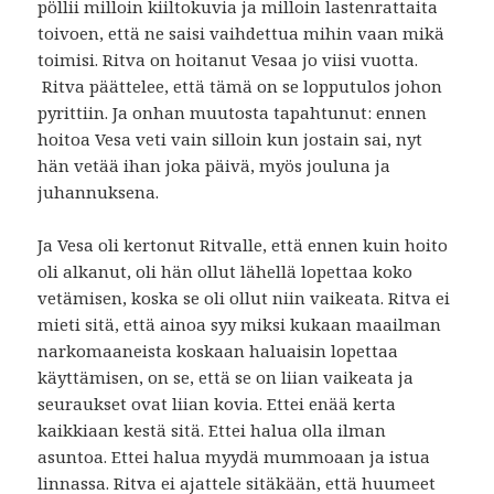
pöllii milloin kiiltokuvia ja milloin lastenrattaita
toivoen, että ne saisi vaihdettua mihin vaan mikä
toimisi. Ritva on hoitanut Vesaa jo viisi vuotta.
Ritva päättelee, että tämä on se lopputulos johon
pyrittiin. Ja onhan muutosta tapahtunut: ennen
hoitoa Vesa veti vain silloin kun jostain sai, nyt
hän vetää ihan joka päivä, myös jouluna ja
juhannuksena.
Ja Vesa oli kertonut Ritvalle, että ennen kuin hoito
oli alkanut, oli hän ollut lähellä lopettaa koko
vetämisen, koska se oli ollut niin vaikeata. Ritva ei
mieti sitä, että ainoa syy miksi kukaan maailman
narkomaaneista koskaan haluaisin lopettaa
käyttämisen, on se, että se on liian vaikeata ja
seuraukset ovat liian kovia. Ettei enää kerta
kaikkiaan kestä sitä. Ettei halua olla ilman
asuntoa. Ettei halua myydä mummoaan ja istua
linnassa. Ritva ei ajattele sitäkään, että huumeet