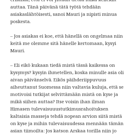
auttaa. Tänä päivänä tätä työtä tehdään
asiakaslähtöisesti, sanoi Mauri ja nipisti minua
poskesta.
– Jos asiakas ei koe, että hänellä on ongelmaa niin
keitä me olemme sitä hänelle kertomaan, kysyi
Mauri.
– Eli eikö kukaan tiedä mistä tässä kaikessa on
kysymys? kysyin ihmetellen, koska minulle asia oli
aivan päivänselvä. Eikös päihderiippuvuus
aiheuttanut Suomessa niin valtavia kuluja, että se
motivoisi tutkijat selvittämään mistä on kyse ja
mikä siihen auttaa? Itse voisin ihan ilman
Himasen tulevaisuuustutkimusrahoituksen
kaltaisia masseja tehdä nopean arvion siitä mistä
on kyse ja mihin tulevaisuudessa mennään tämän
asian tiimoilta: Jos katson Arskaa torilla niin jo