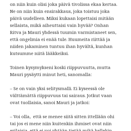
on niin kuin olisi joka päivä tivolissa ekaa kertaa.
Ne on niin kuin ensirakkaus, joka toistuu joka
päivä uudelleen. Miksi kukaan lopettaisi mitään
sellaista, mikä aiheuttaisi vain hyvää? Onhan
Ritva ja Mauri yhdessä tuumin varmistaneet sen,
että ongelmia ei enää tule. Huumeita riittää ja
niiden jakaminen tuntuu ihan hyvältä, kunhan
kutsumme niitä lääkkeiksi.
Toinen kysymykseni koski riippuvuutta, mutta
Mauri pysäytti minut heti, sanomalla:
– Se on vain yksi selitysmalli. Ei kyseessä ole
välttämättä riippuvuus tai sairaus. Jotkut vaan
ovat tuollaisia, sanoi Mauri ja jatkoi:
– Voi olla, että se menee siitä sitten ittellään ohi
tai jos ei mene niin kuitenkin ihmiset ovat niin
erilaisia, että ei voi yhtään tietää mikä kellekin