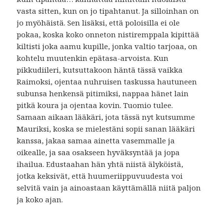
vasta sitten, kun on jo tipahtanut. Ja silloinhan on
jo myöhäistä. Sen lisäksi, että poloisilla ei ole
pokaa, koska koko onneton nistiremppala kipittää
kiltisti joka aamu kupille, jonka valtio tarjoaa, on
kohtelu muutenkin epätasa-arvoista. Kun
pikkudiileri, kutsuttakoon häntä tässä vaikka
Raimoksi, ojentaa nuhruisen taskussa hautuneen
subunsa henkensä pitimiksi, nappaa hänet lain
pitkä koura ja ojentaa kovin. Tuomio tulee.
Samaan aikaan lääkäri, jota tässä nyt kutsumme
Mauriksi, koska se mielestäni sopii sanan lääkäri
kanssa, jakaa samaa ainetta vasemmalle ja
oikealle, ja saa osakseen hyväksyntää ja jopa
ihailua. Edustaahan hän yhtä niistä älyköistä,
jotka keksivät, että huumeriippuvuudesta voi
selvitä vain ja ainoastaan käyttämällä niitä paljon
ja koko ajan.