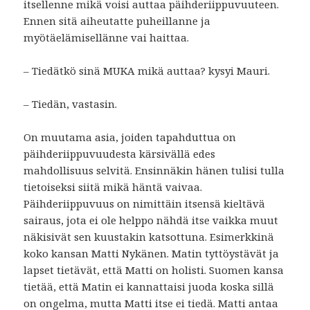
itsellenne mikä voisi auttaa päihderiippuvuuteen.
Ennen sitä aiheutatte puheillanne ja
myötäelämisellänne vai haittaa.
– Tiedätkö sinä MUKA mikä auttaa? kysyi Mauri.
– Tiedän, vastasin.
On muutama asia, joiden tapahduttua on
päihderiippuvuudesta kärsivällä edes
mahdollisuus selvitä. Ensinnäkin hänen tulisi tulla
tietoiseksi siitä mikä häntä vaivaa.
Päihderiippuvuus on nimittäin itsensä kieltävä
sairaus, jota ei ole helppo nähdä itse vaikka muut
näkisivät sen kuustakin katsottuna. Esimerkkinä
koko kansan Matti Nykänen. Matin tyttöystävät ja
lapset tietävät, että Matti on holisti. Suomen kansa
tietää, että Matin ei kannattaisi juoda koska sillä
on ongelma, mutta Matti itse ei tiedä. Matti antaa