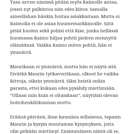
Tasa-arvon nimissä pitäisi myös Raimolle antaa,
jossei nyt palkintoa niin edes kiitos. Samalla
aineellahan hänkin hoitaa asiakkaitaan. Mutta ei.
Raimolla ei ole asiaa huumemarkkinoille. Siitä
pitää huolen sekä poliisi että Rise, jonka hellässä
huomassa Raimo hiljaa pohtii pieleen mennyttä
elämäänsä. Vaikka Raimo miten pohtii, hän ei
ymmärrä.
Maurikaan ei ymmärrä, mutta hän ei näytä sitä.
Eivätkä Maurin työkaveritkaan, olkoot he vaikka
Ritvoja, oikein ymmärrä. Siksi heistä onkin
parasta, ettei kukaan edes pysähdy miettimään.
”Ollaan niin kuin ei oltaiskaan”, näyttäisi olevan
hoitohenkilökunnan motto.
Eräänä päivänä, ihan kauniina sellaisena, tapasin
Maurin ja kysyin muutaman kysymyksen, joita
olin pitkään miettinyt. Ensimmäinen niistä oli se,