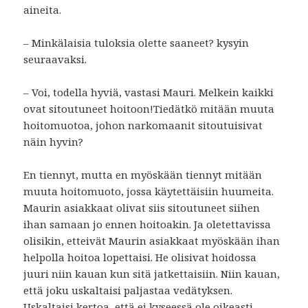
aineita.
– Minkälaisia tuloksia olette saaneet? kysyin
seuraavaksi.
– Voi, todella hyviä, vastasi Mauri. Melkein kaikki
ovat sitoutuneet hoitoon!Tiedätkö mitään muuta
hoitomuotoa, johon narkomaanit sitoutuisivat
näin hyvin?
En tiennyt, mutta en myöskään tiennyt mitään
muuta hoitomuoto, jossa käytettäisiin huumeita.
Maurin asiakkaat olivat siis sitoutuneet siihen
ihan samaan jo ennen hoitoakin. Ja oletettavissa
olisikin, etteivät Maurin asiakkaat myöskään ihan
helpolla hoitoa lopettaisi. He olisivat hoidossa
juuri niin kauan kun sitä jatkettaisiin. Niin kauan,
että joku uskaltaisi paljastaa vedätyksen.
Uskaltaisi kertoa, että ei kyseessä ole oikeasti