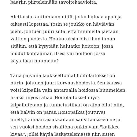
baariin piirtelemään tavoitekaavioita.
Alettaisiin auttamaan niitä, jotka haluaa apua ja
oikeasti lopettaa. Tosin se joukko on häviävän
pieni, johtuen juuri siitä, että huumeita jaetaan
valtion puolesta. Houkutuksia olisi ihan ilman
sitäkin, että kysytään haluatko hoitoon, jossa
joudut kohtaaman itsesi vai hoitoon jossa
käytetään huumeita?
Tänä päivänä lääkkeettömät hoitolaitokset on
nurin, johtuen juuri korvaushoidosta. Sen kanssa
voisi kilpailla vain antamalla hoidossa huumeiden
lisäksi myös rahaa. Hoitolaitokset myös
kilpailutetaan ja tunnetustihan on aina ollut niin,
että halvin on paras. Hoitopaikat joutuvat
miellyttämään asiakkaitaan säilyttääkseen ne ja
sen vuoksi hoidon sisältönä onkin vain ”kaikkee
kivaa”. Jollei käydä laskettelemassa niin sitten