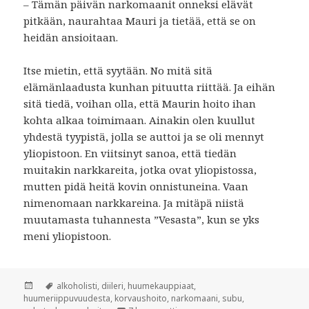
– Tämän päivän narkomaanit onneksi elävät
pitkään, naurahtaa Mauri ja tietää, että se on
heidän ansioitaan.
Itse mietin, että syytään. No mitä sitä
elämänlaadusta kunhan pituutta riittää. Ja eihän
sitä tiedä, voihan olla, että Maurin hoito ihan
kohta alkaa toimimaan. Ainakin olen kuullut
yhdestä tyypistä, jolla se auttoi ja se oli mennyt
yliopistoon. En viitsinyt sanoa, että tiedän
muitakin narkkareita, jotka ovat yliopistossa,
mutten pidä heitä kovin onnistuneina. Vaan
nimenomaan narkkareina. Ja mitäpä niistä
muutamasta tuhannesta ”Vesasta”, kun se yks
meni yliopistoon.
Julkaistu
Avainsanat
alkoholisti
,
diileri
,
huumekauppiaat
,
huumeriippuvuudesta
,
korvaushoito
,
narkomaani
,
subu
,