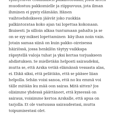
muodostuu pakkomielle ja riippuvuus, jota ilman
ihminen ei pysty elämään. Hänen
vaihtoehdoikseen jäävät joko ruokkia
palkintorataa koko ajan tai lopettaa kokonaan.
Ikuisesti. Ja silloin alkaa tuntumaan pahalta ja se
on se syy miksei lopettaminen käy ihan noin vain.
Jotain samaa siinä on kuin pakko-oireisessa
häiriössä, jossa henkilön täytyy vaikkapa
räpsytellä valoja tuhat ja yksi kertaa torjuakseen
ahdistuksen. Se mielletään helposti sairaudeksi,
mutta se, että Arska vetää elämänsä vessasta alas,
ei. Ehkä siksi, että pelätään, että se pääsee liian
helpolla. Sehän voisi sanoa, että no ku emmä voi
tälle mitään ku mää oon sairas. Mitä sitten? Jos
olisimme yhdessä päättäneet, että kyseessä on
sairaus, voisimme kertoa Arskalle, että apua on
tarjolla. Et ole vastuussa sairaudestasi, mutta
toipumisestasi olet.