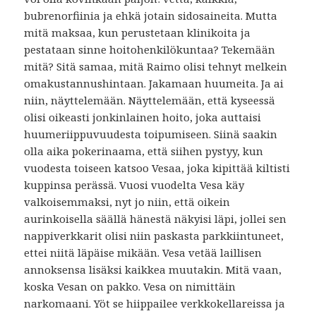
bubrenorfiinia ja ehkä jotain sidosaineita. Mutta
mitä maksaa, kun perustetaan klinikoita ja
pestataan sinne hoitohenkilökuntaa? Tekemään
mitä? Sitä samaa, mitä Raimo olisi tehnyt melkein
omakustannushintaan. Jakamaan huumeita. Ja ai
niin, näyttelemään. Näyttelemään, että kyseessä
olisi oikeasti jonkinlainen hoito, joka auttaisi
huumeriippuvuudesta toipumiseen. Siinä saakin
olla aika pokerinaama, että siihen pystyy, kun
vuodesta toiseen katsoo Vesaa, joka kipittää kiltisti
kuppinsa perässä. Vuosi vuodelta Vesa käy
valkoisemmaksi, nyt jo niin, että oikein
aurinkoisella säällä hänestä näkyisi läpi, jollei sen
nappiverkkarit olisi niin paskasta parkkiintuneet,
ettei niitä läpäise mikään. Vesa vetää laillisen
annoksensa lisäksi kaikkea muutakin. Mitä vaan,
koska Vesan on pakko. Vesa on nimittäin
narkomaani. Yöt se hiippailee verkkokellareissa ja