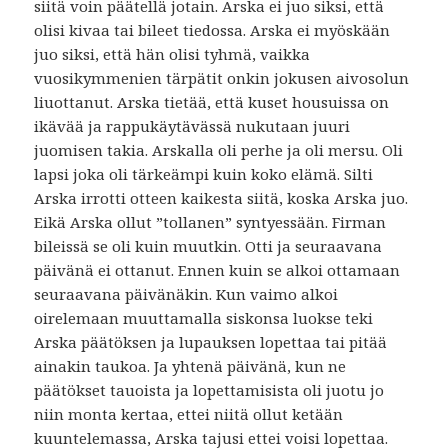
siitä voin päätellä jotain. Arska ei juo siksi, että
olisi kivaa tai bileet tiedossa. Arska ei myöskään
juo siksi, että hän olisi tyhmä, vaikka
vuosikymmenien tärpätit onkin jokusen aivosolun
liuottanut. Arska tietää, että kuset housuissa on
ikävää ja rappukäytävässä nukutaan juuri
juomisen takia. Arskalla oli perhe ja oli mersu. Oli
lapsi joka oli tärkeämpi kuin koko elämä. Silti
Arska irrotti otteen kaikesta siitä, koska Arska juo.
Eikä Arska ollut ”tollanen” syntyessään. Firman
bileissä se oli kuin muutkin. Otti ja seuraavana
päivänä ei ottanut. Ennen kuin se alkoi ottamaan
seuraavana päivänäkin. Kun vaimo alkoi
oirelemaan muuttamalla siskonsa luokse teki
Arska päätöksen ja lupauksen lopettaa tai pitää
ainakin taukoa. Ja yhtenä päivänä, kun ne
päätökset tauoista ja lopettamisista oli juotu jo
niin monta kertaa, ettei niitä ollut ketään
kuuntelemassa, Arska tajusi ettei voisi lopettaa.