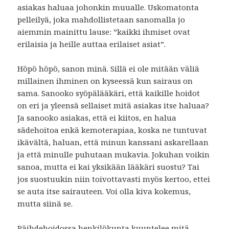
asiakas haluaa johonkin muualle. Uskomatonta
pelleilyä, joka mahdollistetaan sanomalla jo
aiemmin mainittu lause: ”kaikki ihmiset ovat
erilaisia ja heille auttaa erilaiset asiat”.
Höpö höpö, sanon minä. Sillä ei ole mitään väliä
millainen ihminen on kyseessä kun sairaus on
sama. Sanooko syöpälääkäri, että kaikille hoidot
on eri ja yleensä sellaiset mitä asiakas itse haluaa?
Ja sanooko asiakas, että ei kiitos, en halua
sädehoitoa enkä kemoterapiaa, koska ne tuntuvat
ikävältä, haluan, että minun kanssani askarellaan
ja että minulle puhutaan mukavia. Jokuhan voikin
sanoa, mutta ei kai yksikään lääkäri suostu? Tai
jos suostuukin niin toivottavasti myös kertoo, ettei
se auta itse sairauteen. Voi olla kiva kokemus,
mutta siinä se.
Päihdehoidossa henkilökunta kuuntelee mitä