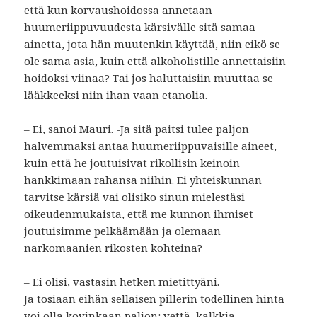
että kun korvaushoidossa annetaan
huumeriippuvuudesta kärsivälle sitä samaa
ainetta, jota hän muutenkin käyttää, niin eikö se
ole sama asia, kuin että alkoholistille annettaisiin
hoidoksi viinaa? Tai jos haluttaisiin muuttaa se
lääkkeeksi niin ihan vaan etanolia.
– Ei, sanoi Mauri. -Ja sitä paitsi tulee paljon
halvemmaksi antaa huumeriippuvaisille aineet,
kuin että he joutuisivat rikollisin keinoin
hankkimaan rahansa niihin. Ei yhteiskunnan
tarvitse kärsiä vai olisiko sinun mielestäsi
oikeudenmukaista, että me kunnon ihmiset
joutuisimme pelkäämään ja olemaan
narkomaanien rikosten kohteina?
– Ei olisi, vastasin hetken mietittyäni.
Ja tosiaan eihän sellaisen pillerin todellinen hinta
voi olla kovinkaan paljon: vettä, kalkkia,