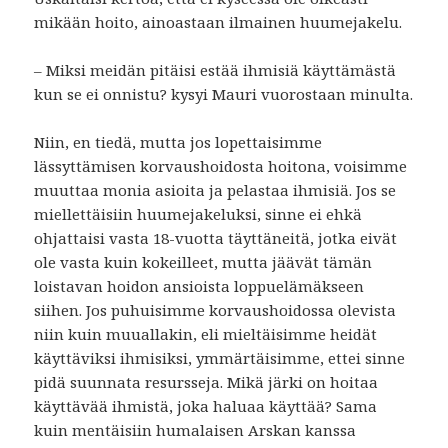
mikään hoito, ainoastaan ilmainen huumejakelu.
– Miksi meidän pitäisi estää ihmisiä käyttämästä
kun se ei onnistu? kysyi Mauri vuorostaan minulta.
Niin, en tiedä, mutta jos lopettaisimme
lässyttämisen korvaushoidosta hoitona, voisimme
muuttaa monia asioita ja pelastaa ihmisiä. Jos se
miellettäisiin huumejakeluksi, sinne ei ehkä
ohjattaisi vasta 18-vuotta täyttäneitä, jotka eivät
ole vasta kuin kokeilleet, mutta jäävät tämän
loistavan hoidon ansioista loppuelämäkseen
siihen. Jos puhuisimme korvaushoidossa olevista
niin kuin muuallakin, eli mieltäisimme heidät
käyttäviksi ihmisiksi, ymmärtäisimme, ettei sinne
pidä suunnata resursseja. Mikä järki on hoitaa
käyttävää ihmistä, joka haluaa käyttää? Sama
kuin mentäisiin humalaisen Arskan kanssa