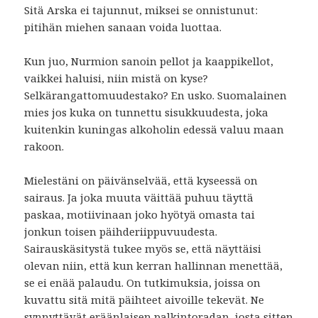
Sitä Arska ei tajunnut, miksei se onnistunut:
pitihän miehen sanaan voida luottaa.
Kun juo, Nurmion sanoin pellot ja kaappikellot,
vaikkei haluisi, niin mistä on kyse?
Selkärangattomuudestako? En usko. Suomalainen
mies jos kuka on tunnettu sisukkuudesta, joka
kuitenkin kuningas alkoholin edessä valuu maan
rakoon.
Mielestäni on päivänselvää, että kyseessä on
sairaus. Ja joka muuta väittää puhuu täyttä
paskaa, motiivinaan joko hyötyä omasta tai
jonkun toisen päihderiippuvuudesta.
Sairauskäsitystä tukee myös se, että näyttäisi
olevan niin, että kun kerran hallinnan menettää,
se ei enää palaudu. On tutkimuksia, joissa on
kuvattu sitä mitä päihteet aivoille tekevät. Ne
synnyttävät eräänlaisen palkintoradan, josta sitten