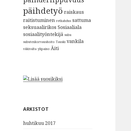
päihdetyö
raiskaus
raitistuminen
sattuma
retkahdus
seksuaalirikos
Sosiaaliala
sosiaalityöntekijä
subu
vankila
subutexkorvaushoito
Tauski
Äiti
väkivalta
ylipaino
ARKISTOT
huhtikuu 2017