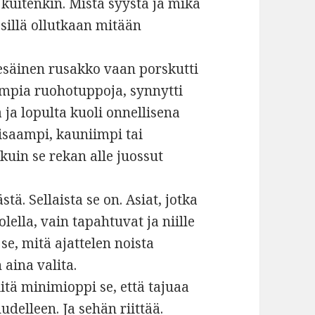
 kuitenkin. Mistä syystä ja mikä
i sillä ollutkaan mitään
skesäinen rusakko vaan porskutti
pia ruohotuppoja, synnytti
a lopulta kuoli onnellisena
isaampi, kauniimpi tai
in se rekan alle juossut
ä. Sellaista se on. Asiat, jotka
ella, vain tapahtuvat ja niille
 se, mitä ajattelen noista
aina valita.
tä minimioppi se, että tajuaa
udelleen. Ja sehän riittää.