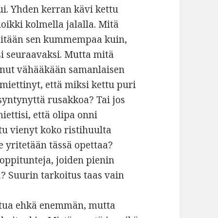
ui. Yhden kerran kävi kettu
oikki kolmella jalalla. Mitä
mitään sen kummempaa kuin,
isi seuraavaksi. Mutta mitä
mannut vähääkään samanlaisen
miettinyt, että miksi kettu puri
syntynyttä rusakkoa? Tai jos
iettisi, että olipa onni
tu vienyt koko ristihuulta
e yritetään tässä opettaa?
ppitunteja, joiden pienin
? Suurin tarkoitus taas vain
ttua ehkä enemmän, mutta