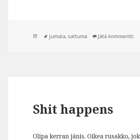
Julkaistu
Avainsanat
jumala
,
sattuma
Jätä kommentti
ar
Shit happens
Olipa kerran jänis. Oikea rusakko, jok