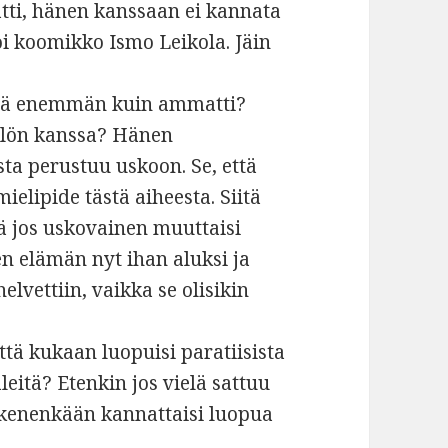
tti, hänen kanssaan ei kannata
noi koomikko Ismo Leikola. Jäin
ielä enemmän kuin ammatti?
kilön kanssa? Hänen
ta perustuu uskoon. Se, että
elipide tästä aiheesta. Siitä
lä jos uskovainen muuttaisi
en elämän nyt ihan aluksi ja
elvettiin, vaikka se olisikin
ttä kukaan luopuisi paratiisista
äleitä? Etenkin jos vielä sattuu
 kenenkään kannattaisi luopua