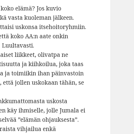
u koko elämä? Jos kuvio
eikä vasta kuoleman jälkeen.
ttaisi uskonsa itsehoitoryhmiin.
että koko AA:n aate onkin
 Luultavasti.
aiset liikkeet, olivatpa ne
isuutta ja kiihkoilua, joka taas
a ja toimiikin ihan päinvastoin
ä, että jollen uskokaan tähän, se
ankkumattomasta uskosta
n käy ihmiselle, jolle Jumala ei
a selvää ”elämän ohjauksesta”.
aista vihjailua enkä