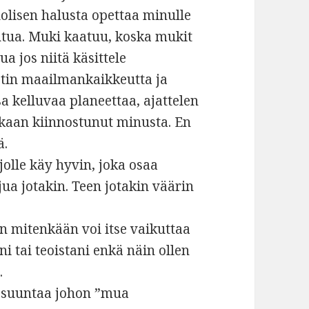
olisen halusta opettaa minulle
ahtua. Muki kaatuu, koska mukit
ua jos niitä käsittele
etin maailmankaikkeutta ja
kelluvaa planeettaa, ajattelen
nkaan kiinnostunut minusta. En
ä.
 jolle käy hyvin, joka osaa
ajua jotakin. Teen jotakin väärin
en mitenkään voi itse vaikuttaa
ni tai teoistani enkä näin ollen
.
tai suuntaa johon ”mua