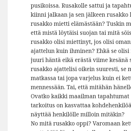
pusikoissa. Rusakolle sattui ja tapaht
kiinni jalkaan ja sen jälkeen rusakko l
rusakko mietti elämästään? Tuskin 
että mistä löytäisi suojan tai mitä sö
rusakko olisi miettinyt, jos olisi o
ajattelun kuin ihminen? Ehkä se olisi 
juuri häntä eikä erästä viime kesänä 
rusakko ajattelisi oikein suuresti, se m
matkassa tai jopa varjelus kuin ei ket
mennessään. Tai, että mitähän hänell
Ovatko kaikki maailman tapahtumat o
tarkoitus on kasvattaa kohdehenkilöä
näyttää henkilölle milloin mitäkin?
No mitä rusakko oppi? Varomaan ke