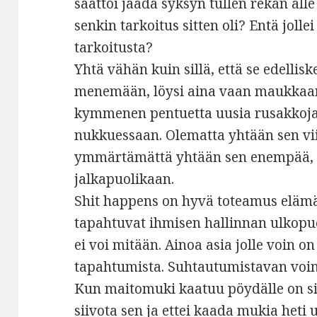
saattoi jäädä syksyn tullen rekan alle
senkin tarkoitus sitten oli? Entä jolle
tarkoitusta?
Yhtä vähän kuin sillä, että se edelli
menemään, löysi aina vaan maukkaam
kymmenen pentuetta uusia rusakkoja j
nukkuessaan. Olematta yhtään sen vi
ymmärtämättä yhtään sen enempää, ku
jalkapuolikaan.
Shit happens on hyvä toteamus elämäst
tapahtuvat ihmisen hallinnan ulkopuol
ei voi mitään. Ainoa asia jolle voin on
tapahtumista. Suhtautumistavan voin 
Kun maitomuki kaatuu pöydälle on sii
siivota sen ja ettei kaada mukia heti u