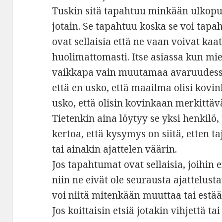
Tuskin sitä tapahtuu minkään ulkopu
jotain. Se tapahtuu koska se voi tap
ovat sellaisia että ne vaan voivat kaat
huolimattomasti. Itse asiassa kun mi
vaikkapa vain muutamaa avaruudessa 
että en usko, että maailma olisi kovi
usko, että olisin kovinkaan merkittäv
Tietenkin aina löytyy se yksi henkilö,
kertoa, että kysymys on siitä, etten t
tai ainakin ajattelen väärin.
Jos tapahtumat ovat sellaisia, joihin 
niin ne eivät ole seurausta ajattelusta
voi niitä mitenkään muuttaa tai estää
Jos koittaisin etsiä jotakin vihjettä 