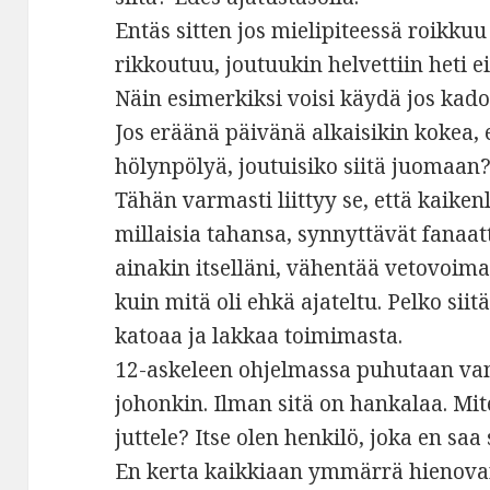
Entäs sitten jos mielipiteessä roikku
rikkoutuu, joutuukin helvettiin heti 
Näin esimerkiksi voisi käydä jos kado
Jos eräänä päivänä alkaisikin kokea, 
hölynpölyä, joutuisiko siitä juomaan?
Tähän varmasti liittyy se, että kaikenl
millaisia tahansa, synnyttävät fanaatt
ainakin itselläni, vähentää vetovoima
kuin mitä oli ehkä ajateltu. Pelko siit
katoaa ja lakkaa toimimasta.
12-askeleen ohjelmassa puhutaan v
johonkin. Ilman sitä on hankalaa. Mite
juttele? Itse olen henkilö, joka en sa
En kerta kaikkiaan ymmärrä hienovar