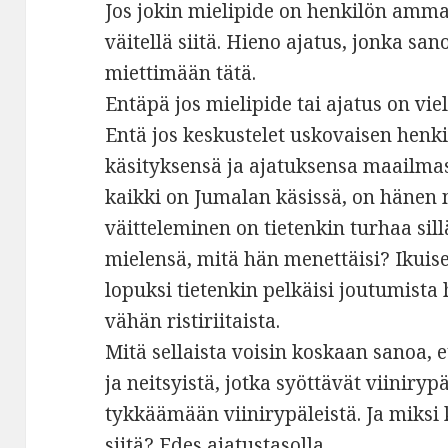
Jos jokin mielipide on henkilön amma
väitellä siitä. Hieno ajatus, jonka sa
miettimään tätä.
Entäpä jos mielipide tai ajatus on v
Entä jos keskustelet uskovaisen hen
käsityksensä ja ajatuksensa maailmas
kaikki on Jumalan käsissä, on hänen mi
väitteleminen on tietenkin turhaa sil
mielensä, mitä hän menettäisi? Ikuis
lopuksi tietenkin pelkäisi joutumista h
vähän ristiriitaista.
Mitä sellaista voisin koskaan sanoa, e
ja neitsyistä, jotka syöttävät viiniryp
tykkäämään viinirypäleistä. Ja miksi
siitä? Edes ajatustasolla.