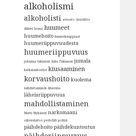
alkoholismi
alkoholisti
avioero
Avioliitto
huumeet
diileri
homo
huumehoito
huumekauppiaat
huumeriippuvuudesta
huumeriippuvuus
jumala
johanna tukianen
Julia Tukianen
kiusaaminen
katkaisuhoidot
korvaushoito
kuolema
laihduttaminen
lihavuus
läheisriippuvuus
mahdollistaminen
narkomaani
Matti Nykänen
oikeuslaitos
pedofiili
poliisi
päihdehoito
päihdekuntoutus
päihderiippuvuus