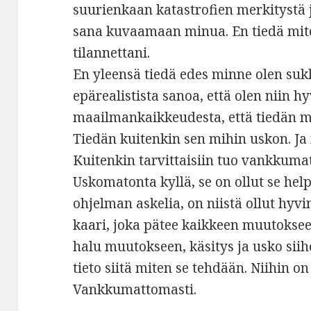
suurienkaan katastrofien merkitystä j
sana kuvaamaan minua. En tiedä mite
tilannettani.
En yleensä tiedä edes minne olen sukka
epärealistista sanoa, että olen niin hy
maailmankaikkeudesta, että tiedän mit
Tiedän kuitenkin sen mihin uskon. Ja
Kuitenkin tarvittaisiin tuo vankkuma
Uskomatonta kyllä, se on ollut se hel
ohjelman askelia, on niistä ollut hyv
kaari, joka pätee kaikkeen muutoks
halu muutokseen, käsitys ja usko siih
tieto siitä miten se tehdään. Niihin o
Vankkumattomasti.