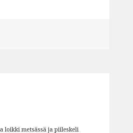
tikkeliin Uskomaton
a loikki metsässä ja piileskeli