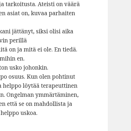
a tarkoitusta. Ateisti on väärä
n asiat on, kuvaa parhaiten
ni jättänyt, siksi olisi aika
vin perillä
ä on ja mitä ei ole. En tiedä.
 mihin en.
ton usko johonkin.
ppo osuus. Kun olen pohtinut
in helppo löytää terapeuttinen
een. Ongelman ymmärtäminen,
en että se on mahdollista ja
n helppo uskoa.