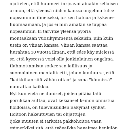
ajattelen, että huumeet tarjoavat ainakin sellaisen
armon, että yleensä niiden kanssa ongelma tulee
nopeammin ilmeiseksi, jos sen haluaa ja kykenee
huomaamaan. Ja jos ei niin ainakin se tappaa
nopeammin. Ei tarvitse yleensä pyöriä
montaakaan vuosikymmentä sekaisin, niin kuin
usein on viinan kanssa. Viinan kanssa saattaa
hurahtaa 30 vuotta ilman, että edes käy mielessä
se, että kyseessä voisi olla jonkinlainen ongelma.
Hahmottamista sotkee sen laillisuus ja
suomalainen mentaliteetti, johon kuuluu se, että
”kaikkihan sitä vähän ottaa” ja sana ”kännissä”
naurattaa kaikkia.
Nyt kun vielä ne ihmiset, joiden pitäisi tätä
porukkaa auttaa, ovat keksineet keinon onnistua
hoidoissa, on tulevaisuuden näkymät synkät.
Hoitoon hakeutuvien tai ohjattujen
(joka muuten ei tarkoita pakkohoitoa vaan
esimerkiksi sitä, että työpaikka havaitsee henkilön