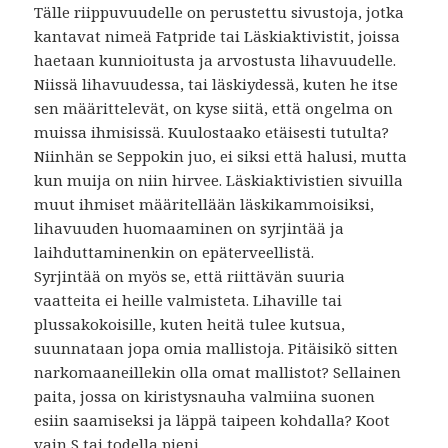
Tälle riippuvuudelle on perustettu sivustoja, jotka
kantavat nimeä Fatpride tai Läskiaktivistit, joissa
haetaan kunnioitusta ja arvostusta lihavuudelle.
Niissä lihavuudessa, tai läskiydessä, kuten he itse
sen määrittelevät, on kyse siitä, että ongelma on
muissa ihmisissä. Kuulostaako etäisesti tutulta?
Niinhän se Seppokin juo, ei siksi että halusi, mutta
kun muija on niin hirvee. Läskiaktivistien sivuilla
muut ihmiset määritellään läskikammoisiksi,
lihavuuden huomaaminen on syrjintää ja
laihduttaminenkin on epäterveellistä.
Syrjintää on myös se, että riittävän suuria
vaatteita ei heille valmisteta. Lihaville tai
plussakokoisille, kuten heitä tulee kutsua,
suunnataan jopa omia mallistoja. Pitäisikö sitten
narkomaaneillekin olla omat mallistot? Sellainen
paita, jossa on kiristysnauha valmiina suonen
esiin saamiseksi ja läppä taipeen kohdalla? Koot
vain S tai todella pieni.