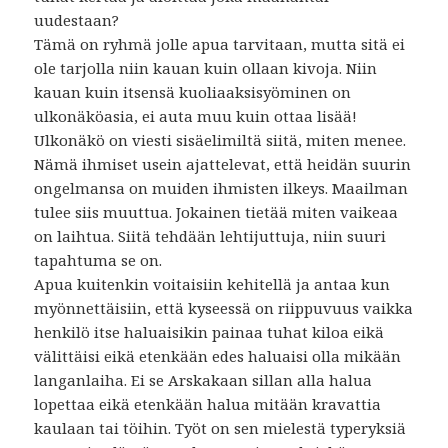
uudestaan?
Tämä on ryhmä jolle apua tarvitaan, mutta sitä ei
ole tarjolla niin kauan kuin ollaan kivoja. Niin
kauan kuin itsensä kuoliaaksisyöminen on
ulkonäköasia, ei auta muu kuin ottaa lisää!
Ulkonäkö on viesti sisäelimiltä siitä, miten menee.
Nämä ihmiset usein ajattelevat, että heidän suurin
ongelmansa on muiden ihmisten ilkeys. Maailman
tulee siis muuttua. Jokainen tietää miten vaikeaa
on laihtua. Siitä tehdään lehtijuttuja, niin suuri
tapahtuma se on.
Apua kuitenkin voitaisiin kehitellä ja antaa kun
myönnettäisiin, että kyseessä on riippuvuus vaikka
henkilö itse haluaisikin painaa tuhat kiloa eikä
välittäisi eikä etenkään edes haluaisi olla mikään
langanlaiha. Ei se Arskakaan sillan alla halua
lopettaa eikä etenkään halua mitään kravattia
kaulaan tai töihin. Työt on sen mielestä typeryksiä