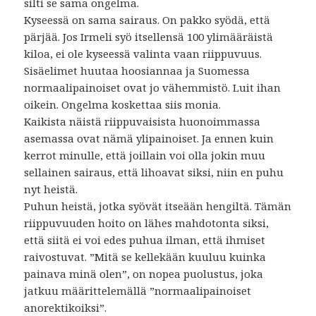
silti se sama ongelma.
Kyseessä on sama sairaus. On pakko syödä, että
pärjää. Jos Irmeli syö itsellensä 100 ylimääräistä
kiloa, ei ole kyseessä valinta vaan riippuvuus.
Sisäelimet huutaa hoosiannaa ja Suomessa
normaalipainoiset ovat jo vähemmistö. Luit ihan
oikein. Ongelma koskettaa siis monia.
Kaikista näistä riippuvaisista huonoimmassa
asemassa ovat nämä ylipainoiset. Ja ennen kuin
kerrot minulle, että joillain voi olla jokin muu
sellainen sairaus, että lihoavat siksi, niin en puhu
nyt heistä.
Puhun heistä, jotka syövät itseään hengiltä. Tämän
riippuvuuden hoito on lähes mahdotonta siksi,
että siitä ei voi edes puhua ilman, että ihmiset
raivostuvat. ”Mitä se kellekään kuuluu kuinka
painava minä olen”, on nopea puolustus, joka
jatkuu määrittelemällä ”normaalipainoiset
anorektikoiksi”.