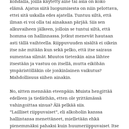
kohdalla, joilla käytetty aine tai asia on koko
elämä. Ajatus siitä luopumisesta on niin pelottava,
ettei sitä uskalla edes ajatella. Tuntuu siltä, että
ilman ei voi olla tai ainakaan pärjää. Siis sen
alkuvaiheen jälkeen, jolloin se tuntui siltä, että
homma on hallinnassa. Jotkut menevät hautaan
asti tällä vaihteella. Riippuvuuden sisältä ei oikein
itse näe mitään kun sekä pelko, että itse sairaus
sumentaa silmät. Muutos tietenkin aina lähtee
itsestään ja vastuu on itsellä, mutta eiköhän
ympäristölläkin ole jonkinlainen vaikutus?
Mahdollisuus siihen ainakin.
No, sitten mennään eteenpäin. Muista hengittää
edelleen ja tiedäthän, etten ole yrittämässä
vahingoittaa sinua? Älä pelkää siis.
”Lailliset riippuvaiset”, eli alkoholin kanssa
hallintansa menettäneet, mielletään ehkä
pienemmäksi pahaksi kuin huumeriippuvaiset. Itse