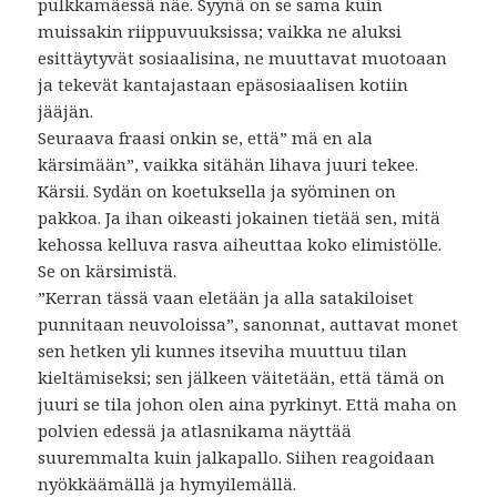
pulkkamäessä näe. Syynä on se sama kuin
muissakin riippuvuuksissa; vaikka ne aluksi
esittäytyvät sosiaalisina, ne muuttavat muotoaan
ja tekevät kantajastaan epäsosiaalisen kotiin
jääjän.
Seuraava fraasi onkin se, että” mä en ala
kärsimään”, vaikka sitähän lihava juuri tekee.
Kärsii. Sydän on koetuksella ja syöminen on
pakkoa. Ja ihan oikeasti jokainen tietää sen, mitä
kehossa kelluva rasva aiheuttaa koko elimistölle.
Se on kärsimistä.
”Kerran tässä vaan eletään ja alla satakiloiset
punnitaan neuvoloissa”, sanonnat, auttavat monet
sen hetken yli kunnes itseviha muuttuu tilan
kieltämiseksi; sen jälkeen väitetään, että tämä on
juuri se tila johon olen aina pyrkinyt. Että maha on
polvien edessä ja atlasnikama näyttää
suuremmalta kuin jalkapallo. Siihen reagoidaan
nyökkäämällä ja hymyilemällä.