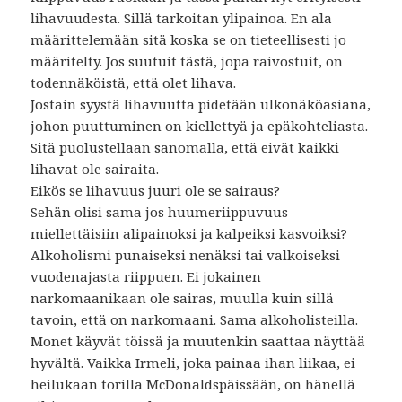
lihavuudesta. Sillä tarkoitan ylipainoa. En ala
määrittelemään sitä koska se on tieteellisesti jo
määritelty. Jos suutuit tästä, jopa raivostuit, on
todennäköistä, että olet lihava.
Jostain syystä lihavuutta pidetään ulkonäköasiana,
johon puuttuminen on kiellettyä ja epäkohteliasta.
Sitä puolustellaan sanomalla, että eivät kaikki
lihavat ole sairaita.
Eikös se lihavuus juuri ole se sairaus?
Sehän olisi sama jos huumeriippuvuus
miellettäisiin alipainoksi ja kalpeiksi kasvoiksi?
Alkoholismi punaiseksi nenäksi tai valkoiseksi
vuodenajasta riippuen. Ei jokainen
narkomaanikaan ole sairas, muulla kuin sillä
tavoin, että on narkomaani. Sama alkoholisteilla.
Monet käyvät töissä ja muutenkin saattaa näyttää
hyvältä. Vaikka Irmeli, joka painaa ihan liikaa, ei
heilukaan torilla McDonaldspäissään, on hänellä