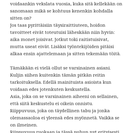
voidaankin vekslata vuosia, kuka sitä kellekään on
sanomaan mikä se kohtuus kenenkin kohdalla
sitten on?
Jos taas pyrittäisiin täysiraittiuteen, hoidon
tavoitteet eivät toteutuisi läheskään niin hyvin:
aika monet joisivat. Jotkut toki raitistuisivat,
mutta useat eivät. Lisäksi työntekijöiden pitäisi
alkaa ensin ajattelemaan ja sitten tekemään töitä.
Tämäkään ei vielä ollut se varsinainen asiani.
Kuljin siihen kuitenkin tämän pitkän reitin
tarkoituksella. Edellä mainituista asioista kun
voidaan edes jotenkuten keskustella.
Asia, joka on se varsinainen aiheeni on sellainen,
että siitä keskustelu ei oikein onnistu.
Riippuvuus, joka on täydellinen tabu ja jonka
olemassaoloa ei yleensä edes myönnetä. Vaikka se
on ilmeinen.
Riippuvuus ruokaan ja tässä puhun nyt erityisesti