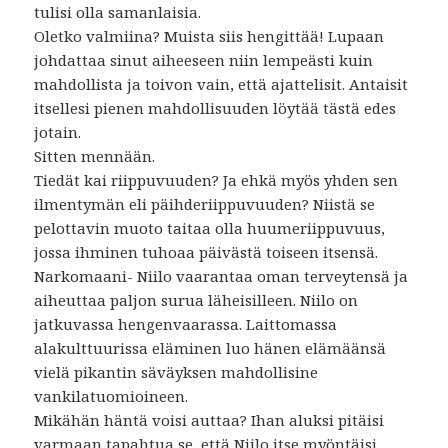
tulisi olla samanlaisia.
Oletko valmiina? Muista siis hengittää! Lupaan
johdattaa sinut aiheeseen niin lempeästi kuin
mahdollista ja toivon vain, että ajattelisit. Antaisit
itsellesi pienen mahdollisuuden löytää tästä edes
jotain.
Sitten mennään.
Tiedät kai riippuvuuden? Ja ehkä myös yhden sen
ilmentymän eli päihderiippuvuuden? Niistä se
pelottavin muoto taitaa olla huumeriippuvuus,
jossa ihminen tuhoaa päivästä toiseen itsensä.
Narkomaani- Niilo vaarantaa oman terveytensä ja
aiheuttaa paljon surua läheisilleen. Niilo on
jatkuvassa hengenvaarassa. Laittomassa
alakulttuurissa eläminen luo hänen elämäänsä
vielä pikantin säväyksen mahdollisine
vankilatuomioineen.
Mikähän häntä voisi auttaa? Ihan aluksi pitäisi
varmaan tapahtua se, että Niilo itse myöntäisi,