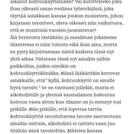
alkanut kohtuukäyttämään? Vai kuvitteleeko joku
ihan oikeasti oman roolinsa työntekijänä, joka
täyttää asiakkaan kanssa jonkun monisteen, johon
kirjataan tavoitteet, oleva oikeasti niin vaikuttava,
että se muuttaisi vuosien juomistavat?
Älä hermostu tästäkään ja maailman jokaisessa
tilanteessa ei näin toimita eikä ihan aina, mutta
en pysty kirjoittamaan niistä kaikista tässä nyt
yhtä aikaa. Viitataan tässä nyt ainakin niihin
paikkoihin, joiden nimikin on
kohtuukäyttöklinikka. Niissä lääkäritkin kertovat
asiakkaille, että” kyllä, kohtuukäyttö on sinulle
hyvä tavoite.” Se on varmasti jollekin, mutta ei
alkoholistille ja yleensä suomalainen hakeutuu
hoitoon vasta sitten kun tilanne on jo mennyt tosi
pitkälle. Niin pitkälle, että lopettaa tarttis.
Kohtuukäyttöä tavoiteltaessa tavoite saavutetaan
ainakin osittain, alkoholisti ei raitistu vaan juo.
Sitähän siinä tavoiteltiin. Määrien kanssa