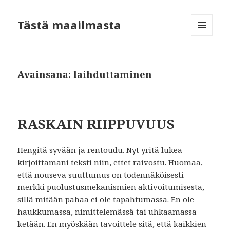
Tästä maailmasta
VALIKKO
JA
VIMPAIMET
Avainsana:
laihduttaminen
RASKAIN RIIPPUVUUS
Hengitä syvään ja rentoudu. Nyt yritä lukea
kirjoittamani teksti niin, ettet raivostu. Huomaa,
että nouseva suuttumus on todennäköisesti
merkki puolustusmekanismien aktivoitumisesta,
sillä mitään pahaa ei ole tapahtumassa. En ole
haukkumassa, nimittelemässä tai uhkaamassa
ketään. En myöskään tavoittele sitä, että kaikkien