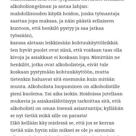
alkoholiongelman ja antaa lahjan:
mahdollisuuden käydä hoidon, jonka työnantaja
saattaa jopa maksaa, ja näin päästä sellaiseen
kuntoon, että henkilö pystyy ja saa jatkaa
työssään),
kanssa aletaan leikkimään kohtuukäyttöleikkiä.
Sen hyvät puolet ovat siinä, että voidaan taas olla
kivoja ja asiakkaat ei koskaan lopu. Nimittäin ne
henkilöt, jotka ovat alkoholisteja, eivät tule
koskaan pystymään kohtuukäyttöön, mutta
tietenkin haluavat sitä enemmän kuin mitään
muuta. Alkoholista luopuminen on alkoholistille
pieni kuolema. Tai aika isokin. Hoidoissa jutellaan
mukavia ja asiakaslähtöisyys tarkoittaa sitä, että
alkoholisti on oman itsensä asiantuntija; kyllähän
se nyt tietää mikä sille on parasta!
Eikö kellään käy mielessä se, että jos se kerran
tietää niin hyvin niin miksei se ole jo aiemmin