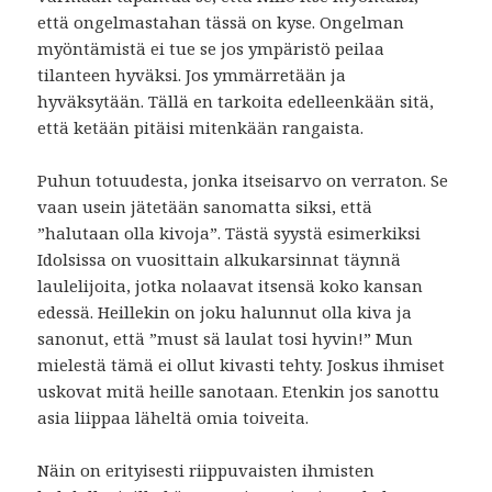
että ongelmastahan tässä on kyse. Ongelman
myöntämistä ei tue se jos ympäristö peilaa
tilanteen hyväksi. Jos ymmärretään ja
hyväksytään. Tällä en tarkoita edelleenkään sitä,
että ketään pitäisi mitenkään rangaista.
Puhun totuudesta, jonka itseisarvo on verraton. Se
vaan usein jätetään sanomatta siksi, että
”halutaan olla kivoja”. Tästä syystä esimerkiksi
Idolsissa on vuosittain alkukarsinnat täynnä
laulelijoita, jotka nolaavat itsensä koko kansan
edessä. Heillekin on joku halunnut olla kiva ja
sanonut, että ”must sä laulat tosi hyvin!” Mun
mielestä tämä ei ollut kivasti tehty. Joskus ihmiset
uskovat mitä heille sanotaan. Etenkin jos sanottu
asia liippaa läheltä omia toiveita.
Näin on erityisesti riippuvaisten ihmisten