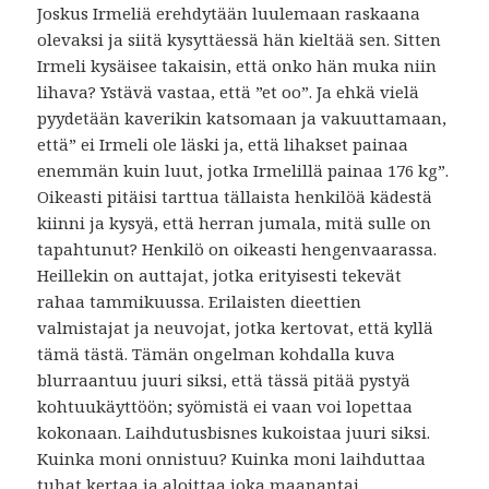
Joskus Irmeliä erehdytään luulemaan raskaana
olevaksi ja siitä kysyttäessä hän kieltää sen. Sitten
Irmeli kysäisee takaisin, että onko hän muka niin
lihava? Ystävä vastaa, että ”et oo”. Ja ehkä vielä
pyydetään kaverikin katsomaan ja vakuuttamaan,
että” ei Irmeli ole läski ja, että lihakset painaa
enemmän kuin luut, jotka Irmelillä painaa 176 kg”.
Oikeasti pitäisi tarttua tällaista henkilöä kädestä
kiinni ja kysyä, että herran jumala, mitä sulle on
tapahtunut? Henkilö on oikeasti hengenvaarassa.
Heillekin on auttajat, jotka erityisesti tekevät
rahaa tammikuussa. Erilaisten dieettien
valmistajat ja neuvojat, jotka kertovat, että kyllä
tämä tästä. Tämän ongelman kohdalla kuva
blurraantuu juuri siksi, että tässä pitää pystyä
kohtuukäyttöön; syömistä ei vaan voi lopettaa
kokonaan. Laihdutusbisnes kukoistaa juuri siksi.
Kuinka moni onnistuu? Kuinka moni laihduttaa
tuhat kertaa ja aloittaa joka maanantai