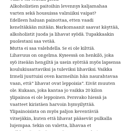
Alkoholistien paitoihin levennys kaljamahaa
varten sekä housuissa valmiiksi vaipat?
Edelleen haluan painottaa, etten vaadi
keneltäkään mitään. Narkomaanit saavat käyttää,
alkoholistit juoda ja lihavat syödä. Tupakkaakin
puolestani saa vetää.
Mutta ei saa valehdella. Se ei ole kilttiä.
Lihavuus on ongelma. Kyseessä on henkilö, joka
syö itseään hengiltä ja usein syöttää myös lapsensa
koulukiusattaviksi ja tuleviksi lihaviksi. Vaikka
Irmeli juuttuisi oven karmeihin hän naurahtavaa
vaan, että” lihavat ovat leppoisia”. Eivät muuten
ole. Kukaan, joka kantaa jo vaikka 20 kilon
ylipainoa ei ole leppoinen. Persvako hiessä ja
vaatteet kiristäen harvoin hymyilyttää.
Ylipainoisista on myös paljon keventäviä
vitsejäkin, kuten että lihavat pääsevät pulkalla
lujempaa. Sekin on valetta, lihavaa et